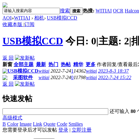
搜索
热搜:
WITIAI
OCR
Halcon
搜索
AOI
»
WITIAI
›
相机
›
USB模拟CCD
收藏本版
|
订阅
USB模拟CCD
今日:
0
|
主题:
2
|
返 回
新窗
全部主题
最新
热门
热帖
精华
更多
作者
回复/查看
最后
USB模拟CCD
witiai
2022-7-24
1
14362
witiai
2023-8-3 18:37
采图软件
witiai
2022-7-24
0
11798
witiai
2022-7-24 15:22
返 回
快速发帖
还可输入
80
高级模式
B
Color
Image
Link
Quote
Code
Smilies
您需要登录后才可以发帖
登录
|
立即注册