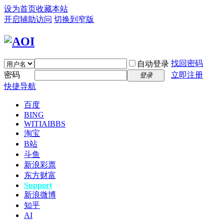
设为首页
收藏本站
开启辅助访问
切换到窄版
找回密码
自动登录
密码
立即注册
登录
快捷导航
百度
BING
WITIAI
BBS
淘宝
B站
斗鱼
新浪彩票
东方财富
Support
新浪微博
知乎
AI