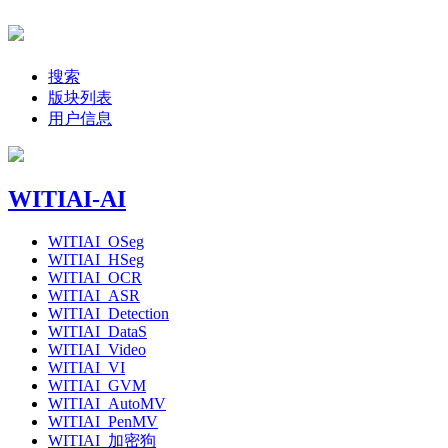
搜索
版块列表
用户信息
WITIAI-AI
WITIAI_OSeg
WITIAI_HSeg
WITIAI_OCR
WITIAI_ASR
WITIAI_Detection
WITIAI_DataS
WITIAI_Video
WITIAI_VI
WITIAI_GVM
WITIAI_AutoMV
WITIAI_PenMV
WITIAI_加密狗