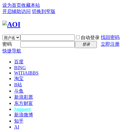
设为首页
收藏本站
开启辅助访问
切换到窄版
找回密码
自动登录
密码
立即注册
登录
快捷导航
百度
BING
WITIAI
BBS
淘宝
B站
斗鱼
新浪彩票
东方财富
Support
新浪微博
知乎
AI