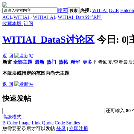
搜索
热搜:
WITIAI
OCR
Halcon
搜索
AOI
»
WITIAI
›
WITIAI-AI
›
WITIAI_DataS讨论区
收藏本版
|
订阅
WITIAI_DataS讨论区
今日:
0
|
返 回
新窗
全部主题
最新
热门
热帖
精华
更多
作者
回复/查看
最后
本版块或指定的范围内尚无主题
返 回
快速发帖
还可输入
80
高级模式
B
Color
Image
Link
Quote
Code
Smilies
您需要登录后才可以发帖
登录
|
立即注册