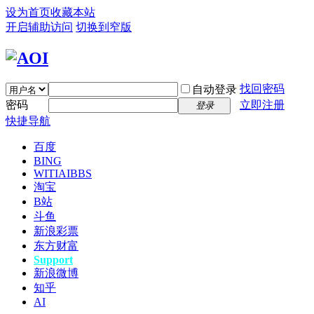
设为首页
收藏本站
开启辅助访问
切换到窄版
找回密码
自动登录
密码
立即注册
登录
快捷导航
百度
BING
WITIAI
BBS
淘宝
B站
斗鱼
新浪彩票
东方财富
Support
新浪微博
知乎
AI