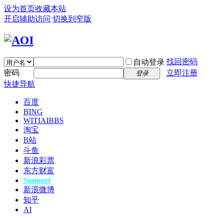
设为首页
收藏本站
开启辅助访问
切换到窄版
找回密码
自动登录
密码
立即注册
登录
快捷导航
百度
BING
WITIAI
BBS
淘宝
B站
斗鱼
新浪彩票
东方财富
Support
新浪微博
知乎
AI