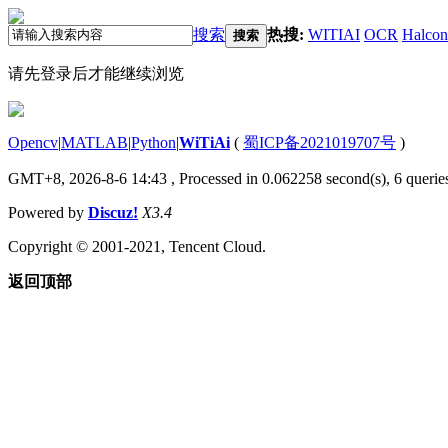
搜索
热搜:
WITIAI
OCR
Halcon
搜索
请先登录后才能继续浏览
Opencv
|
MATLAB
|
Python
|
WiTiAi
(
蜀ICP备2021019707号
)
GMT+8, 2026-8-6 14:43
, Processed in 0.062258 second(s), 6 queries
Powered by
Discuz!
X3.4
Copyright © 2001-2021, Tencent Cloud.
返回顶部