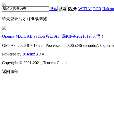
搜索
热搜:
WITIAI
OCR
Halcon
搜索
请先登录后才能继续浏览
Opencv
|
MATLAB
|
Python
|
WiTiAi
(
蜀ICP备2021019707号
)
GMT+8, 2026-8-7 17:29
, Processed in 0.065246 second(s), 6 queries
Powered by
Discuz!
X3.4
Copyright © 2001-2021, Tencent Cloud.
返回顶部