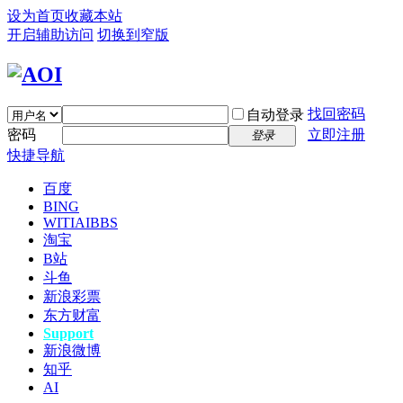
设为首页
收藏本站
开启辅助访问
切换到窄版
找回密码
自动登录
密码
立即注册
登录
快捷导航
百度
BING
WITIAI
BBS
淘宝
B站
斗鱼
新浪彩票
东方财富
Support
新浪微博
知乎
AI