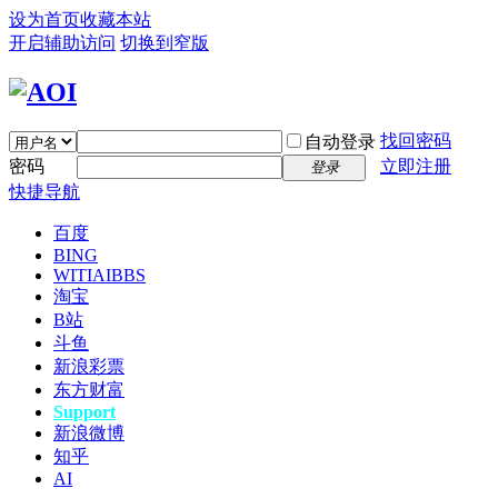
设为首页
收藏本站
开启辅助访问
切换到窄版
找回密码
自动登录
密码
立即注册
登录
快捷导航
百度
BING
WITIAI
BBS
淘宝
B站
斗鱼
新浪彩票
东方财富
Support
新浪微博
知乎
AI